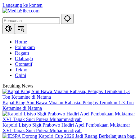
Langsung ke konten
Home
Polhukam
Ragam
Olahraga
Otomatif
Tekno
Opini
Breaking News
Kapal King Sun Bawa Muatan Rahasia, Petugas Temukan 1,3 Ton
Ketamine di Natuna
Kapolri Listyo Sigit Prabowo Hadiri Apel Pembukaan Muktamar
XVI Tapak Suci Putera Muhammadiyah