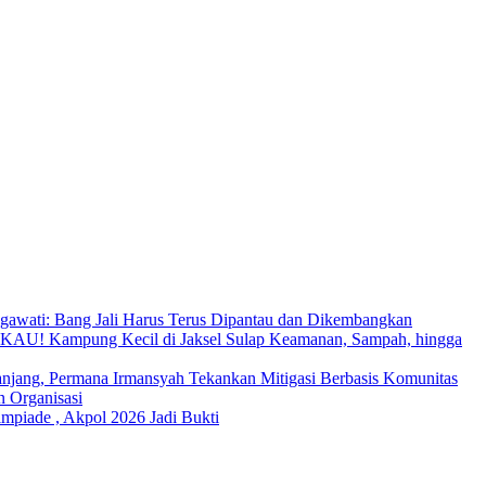
awati: Bang Jali Harus Terus Dipantau dan Dikembangkan
U! Kampung Kecil di Jaksel Sulap Keamanan, Sampah, hingga
njang, Permana Irmansyah Tekankan Mitigasi Berbasis Komunitas
n Organisasi
mpiade , Akpol 2026 Jadi Bukti