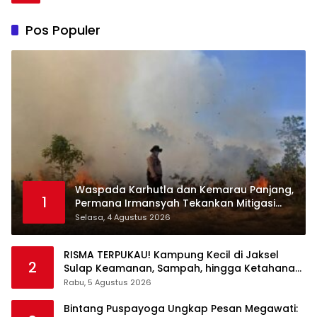
Pos Populer
Waspada Karhutla dan Kemarau Panjang,
1
Permana Irmansyah Tekankan Mitigasi
Berbasis Komunitas
Selasa, 4 Agustus 2026
RISMA TERPUKAU! Kampung Kecil di Jaksel
2
Sulap Keamanan, Sampah, hingga Ketahanan
Pangan Jadi Satu Sistem
Rabu, 5 Agustus 2026
Bintang Puspayoga Ungkap Pesan Megawati: