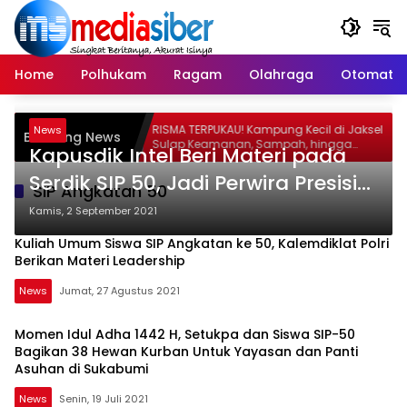
Langsung
ke
konten
Home
Polhukam
Ragam
Olahraga
Otomatif
 Pesan
RISMA TERPUKAU! Kampung Kecil di Jaksel
News
Breaking News
Terus
Sulap Keamanan, Sampah, hingga
Kapusdik Intel Beri Materi pada
an
Ketahanan Pangan Jadi Satu Sistem
Serdik SIP 50, Jadi Perwira Presisi
SIP Angkatan 50
di Era Police 4.0
Kamis, 2 September 2021
Kuliah Umum Siswa SIP Angkatan ke 50, Kalemdiklat Polri
Berikan Materi Leadership
News
Jumat, 27 Agustus 2021
Momen Idul Adha 1442 H, Setukpa dan Siswa SIP-50
Bagikan 38 Hewan Kurban Untuk Yayasan dan Panti
Asuhan di Sukabumi
News
Senin, 19 Juli 2021