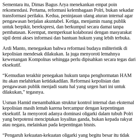
Sementara itu, Dimas Bagus Arya menekankan empat poin
rekomendasi. Pertama, reformasi kelembagaan Polri, bukan sekadar
transformasi perilaku. Kedua, peninjauan ulang aturan internal agar
pengawasan berjalan akuntabel. Ketiga, menjamin ruang publik
untuk berpikir, berekspresi, dan berkumpul secara damai tanpa
pembatasan. Keempat, memperkuat kolaborasi dengan masyarakat
sipil demi akses informasi dan bantuan hukum yang lebih terbuka.
Ardi Manto, menegaskan bahwa reformasi budaya militeristik di
kepolisian mendesak dilakukan. Ia juga menyoroti lemahnya
kewenangan Kompolnas sehingga perlu dipisahkan secara tegas dari
eksekutif.
“Kemudian terakhir penegakan hukum tanpa penghormatan HAM
itu akan melahirkan ketidakadilan. Reformasi kepolisian dan
pengawasan publik menjadi suatu hal yang urgen hari ini untuk
dilakukan,” tegasnya.
Usman Hamid menambahkan struktur kontrol internal dan eksternal
kepolisian masih lemah karena bercampur dengan kepentingan
eksekutif. Ia menyoroti adanya dominasi oligarki dalam tubuh Polri
yang berpotensi menciptakan loyalitas ganda, bukan kepada rakyat
atau negara, melainkan pada kepentingan bisnis.
“Pengaruh kekuatan-kekuatan oligarki yang begitu besar itu tidak