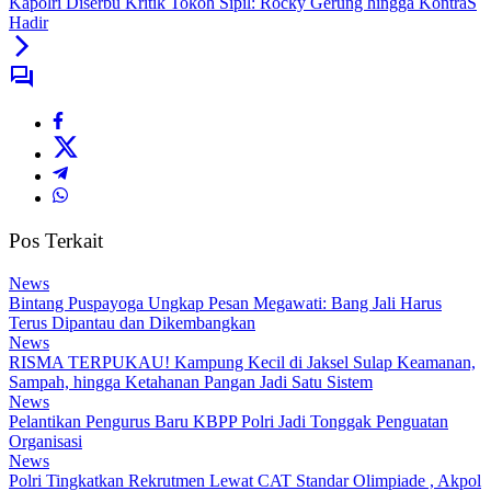
Kapolri Diserbu Kritik Tokoh Sipil: Rocky Gerung hingga KontraS
Hadir
Pos Terkait
News
Bintang Puspayoga Ungkap Pesan Megawati: Bang Jali Harus
Terus Dipantau dan Dikembangkan
News
RISMA TERPUKAU! Kampung Kecil di Jaksel Sulap Keamanan,
Sampah, hingga Ketahanan Pangan Jadi Satu Sistem
News
Pelantikan Pengurus Baru KBPP Polri Jadi Tonggak Penguatan
Organisasi
News
Polri Tingkatkan Rekrutmen Lewat CAT Standar Olimpiade , Akpol