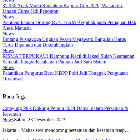
35.936 Anak Muda Ramaikan Kapolri Cup 2026, Wakapolri:
Jangan Cuma Jadi Penonton
News
Achmad Fanani Dorong RUU HAM Berpihak pada Pemajuan Hak
Asasi Manusia
News
Bintang Puspayoga Ungkap Pesan Megawati: Bang Jali Harus
Terus Dipantau dan Dikembangkan
News
RISMA TERPUKAU! Kampung Kecil di Jaksel Sulap Keamanan,
Sampah, hingga Ketahanan Pangan Jadi Satu Sistem
News
Pelantikan Pengurus Baru KBPP Polri Jadi Tonggak Penguatan
Organisasi
Baca Juga
Cipayung Plus Dukung Pemilu 2024 Damai dalam Persatuan &
Kesatuan
News
Sabtu, 23 Desember 2023
Jakarta – Mahasiswa mendorong persatuan dan kesatuan tetap…