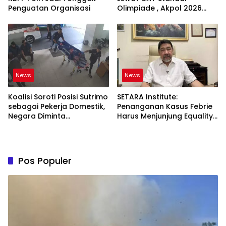
Penguatan Organisasi
Olimpiade , Akpol 2026
Jadi Bukti
News
News
Koalisi Soroti Posisi Sutrimo
SETARA Institute:
sebagai Pekerja Domestik,
Penanganan Kasus Febrie
Negara Diminta
Harus Menjunjung Equality
Bertanggung Jawab
Before the Law
Pos Populer