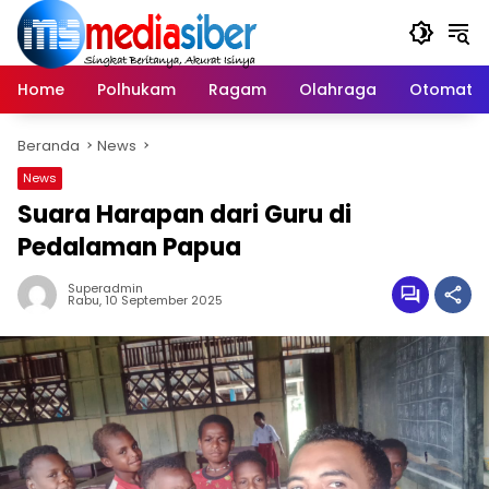
Langsung
ke
konten
Home
Polhukam
Ragam
Olahraga
Otomatif
Beranda
News
News
Suara Harapan dari Guru di
Pedalaman Papua
Superadmin
Rabu, 10 September 2025