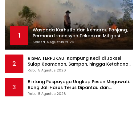
Waspada Karhutla dan Kemarau Panjang,
1
Permana Irmansyah Tekankan Mitigasi
Berbasis Komunitas
Selasa, 4 Agustus 2026
RISMA TERPUKAU! Kampung Kecil di Jaksel
2
Sulap Keamanan, Sampah, hingga Ketahanan
Pangan Jadi Satu Sistem
Rabu, 5 Agustus 2026
Bintang Puspayoga Ungkap Pesan Megawati:
3
Bang Jali Harus Terus Dipantau dan
Dikembangkan
Rabu, 5 Agustus 2026