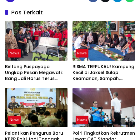
Pos Terkait
News
News
Bintang Puspayoga
RISMA TERPUKAU! Kampung
Ungkap Pesan Megawati:
Kecil di Jaksel Sulap
Bang Jali Harus Terus
Keamanan, Sampah,
Dipantau dan
hingga Ketahanan Pangan
Dikembangkan
Jadi Satu Sistem
News
News
Pelantikan Pengurus Baru
Polri Tingkatkan Rekrutmen
KBPP Polri Jadi Tonggak
Lewat CAT Standar