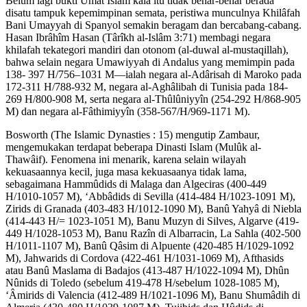
Belum lagi bukti Umat Islam kala itu tidak benar-benar berada
disatu tampuk kepemimpinan semata, peristiwa munculnya Khilâfah
Bani Umayyah di Spanyol semakin beragam dan bercabang-cabang.
Hasan Ibrâhîm Hasan (Târîkh al-Islâm 3:71) membagi negara
khilafah tekategori mandiri dan otonom (al-duwal al-mustaqillah),
bahwa selain negara Umawiyyah di Andalus yang memimpin pada
138- 397 H/756–1031 M—ialah negara al-Adârisah di Maroko pada
172-311 H/788-932 M, negara al-Aghâlibah di Tunisia pada 184-
269 H/800-908 M, serta negara al-Thûlûniyyîn (254-292 H/868-905
M) dan negara al-Fâthimiyyîn (358-567/H/969-1171 M).
Bosworth (The Islamic Dynasties : 15) mengutip Zambaur,
mengemukakan terdapat beberapa Dinasti Islam (Mulûk al-
Thawâif). Fenomena ini menarik, karena selain wilayah
kekuasaannya kecil, juga masa kekuasaanya tidak lama,
sebagaimana Hammûdids di Malaga dan Algeciras (400-449
H/1010-1057 M), ‘Abbâdids di Sevilla (414-484 H/1023-1091 M),
Zirids di Granada (403-483 H/1012-1090 M), Banû Yahyâ di Niebla
(414-443 H/= 1023-1051 M), Banu Muzyn di Silves, Algarve (419-
449 H/1028-1053 M), Banu Razîn di Albarracin, La Sahla (402-500
H/1011-1107 M), Banû Qâsim di Alpuente (420-485 H/1029-1092
M), Jahwarids di Cordova (422-461 H/1031-1069 M), Afthasids
atau Banû Maslama di Badajos (413-487 H/1022-1094 M), Dhûn
Nûnids di Toledo (sebelum 419-478 H/sebelum 1028-1085 M),
‘Âmirids di Valencia (412-489 H/1021-1096 M), Banu Shumâdih di