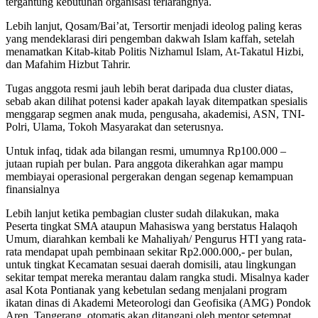
tergantung kebutuhan organisasi terlarangnya.
Lebih lanjut, Qosam/Bai’at, Tersortir menjadi ideolog paling keras
yang mendeklarasi diri pengemban dakwah Islam kaffah, setelah
menamatkan Kitab-kitab Politis Nizhamul Islam, At-Takatul Hizbi,
dan Mafahim Hizbut Tahrir.
Tugas anggota resmi jauh lebih berat daripada dua cluster diatas,
sebab akan dilihat potensi kader apakah layak ditempatkan spesialis
menggarap segmen anak muda, pengusaha, akademisi, ASN, TNI-
Polri, Ulama, Tokoh Masyarakat dan seterusnya.
Untuk infaq, tidak ada bilangan resmi, umumnya Rp100.000 –
jutaan rupiah per bulan. Para anggota dikerahkan agar mampu
membiayai operasional pergerakan dengan segenap kemampuan
finansialnya
Lebih lanjut ketika pembagian cluster sudah dilakukan, maka
Peserta tingkat SMA ataupun Mahasiswa yang berstatus Halaqoh
Umum, diarahkan kembali ke Mahaliyah/ Pengurus HTI yang rata-
rata mendapat upah pembinaan sekitar Rp2.000.000,- per bulan,
untuk tingkat Kecamatan sesuai daerah domisili, atau lingkungan
sekitar tempat mereka merantau dalam rangka studi. Misalnya kader
asal Kota Pontianak yang kebetulan sedang menjalani program
ikatan dinas di Akademi Meteorologi dan Geofisika (AMG) Pondok
Aren, Tangerang, otomatis akan ditangani oleh mentor setempat,