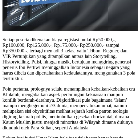
Setiap peserta dikenakan biaya registasi mulai Rp50.000,-,
Rp100.000, Rp125.000,-, Rp175.000,- Rp250.000,- sampai
Rp350.000,-, terbagi menjadi 3 kelas, yaitu Tribun, Reguler, dan
VIP. Pertunjukan yang ditampilkan antara lain Storytelling,
Historytelling, Puisi, hingga musik, bertujuan menggiring generasi
penerus Ibu Pertiwi meninggalkan Indonesia sebagai negara yang
harus dibela dan dipertahankan kedaulatannya, menggunakan 3 pola
terstruktur:
Poin pertama, prolognya selalu menampilkan kebaikan-kebaikan era
Khilafah, mengabaikan aspek pertarungan kekuasaan maupun
konflik berdarah-darahnya. Diglorifikasi pula bagaimana ‘Islam’
mampu menghegemoni 2/3 dunia, mempersatukan umat, namun
melupakan sisi obyektifitas melihat sejarah ketika patron teologis
digiring ke arah politis, menimbulkan gesekan horizontal, dimana
Kaum Muslim justru menjadi minoritas di Wilayah dimana dulunya
diduduki oleh Para Sultan, seperti Andalusia.