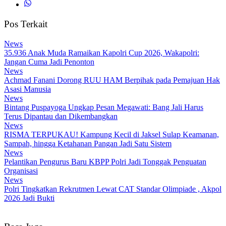
Pos Terkait
News
35.936 Anak Muda Ramaikan Kapolri Cup 2026, Wakapolri:
Jangan Cuma Jadi Penonton
News
Achmad Fanani Dorong RUU HAM Berpihak pada Pemajuan Hak
Asasi Manusia
News
Bintang Puspayoga Ungkap Pesan Megawati: Bang Jali Harus
Terus Dipantau dan Dikembangkan
News
RISMA TERPUKAU! Kampung Kecil di Jaksel Sulap Keamanan,
Sampah, hingga Ketahanan Pangan Jadi Satu Sistem
News
Pelantikan Pengurus Baru KBPP Polri Jadi Tonggak Penguatan
Organisasi
News
Polri Tingkatkan Rekrutmen Lewat CAT Standar Olimpiade , Akpol
2026 Jadi Bukti