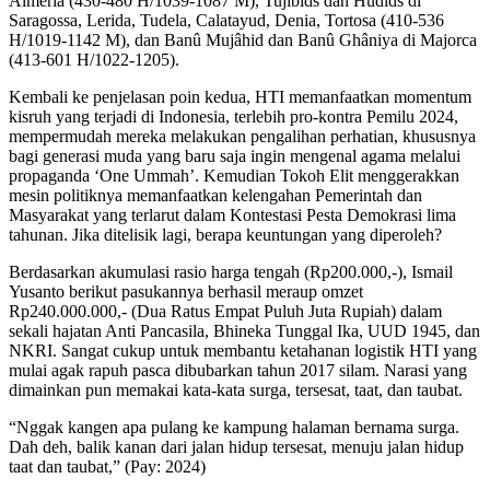
Almeria (430-480 H/1039-1087 M), Tujibids dan Hûdids di
Saragossa, Lerida, Tudela, Calatayud, Denia, Tortosa (410-536
H/1019-1142 M), dan Banû Mujâhid dan Banû Ghâniya di Majorca
(413-601 H/1022-1205).
Kembali ke penjelasan poin kedua, HTI memanfaatkan momentum
kisruh yang terjadi di Indonesia, terlebih pro-kontra Pemilu 2024,
mempermudah mereka melakukan pengalihan perhatian, khususnya
bagi generasi muda yang baru saja ingin mengenal agama melalui
propaganda ‘One Ummah’. Kemudian Tokoh Elit menggerakkan
mesin politiknya memanfaatkan kelengahan Pemerintah dan
Masyarakat yang terlarut dalam Kontestasi Pesta Demokrasi lima
tahunan. Jika ditelisik lagi, berapa keuntungan yang diperoleh?
Berdasarkan akumulasi rasio harga tengah (Rp200.000,-), Ismail
Yusanto berikut pasukannya berhasil meraup omzet
Rp240.000.000,- (Dua Ratus Empat Puluh Juta Rupiah) dalam
sekali hajatan Anti Pancasila, Bhineka Tunggal Ika, UUD 1945, dan
NKRI. Sangat cukup untuk membantu ketahanan logistik HTI yang
mulai agak rapuh pasca dibubarkan tahun 2017 silam. Narasi yang
dimainkan pun memakai kata-kata surga, tersesat, taat, dan taubat.
“Nggak kangen apa pulang ke kampung halaman bernama surga.
Dah deh, balik kanan dari jalan hidup tersesat, menuju jalan hidup
taat dan taubat,” (Pay: 2024)