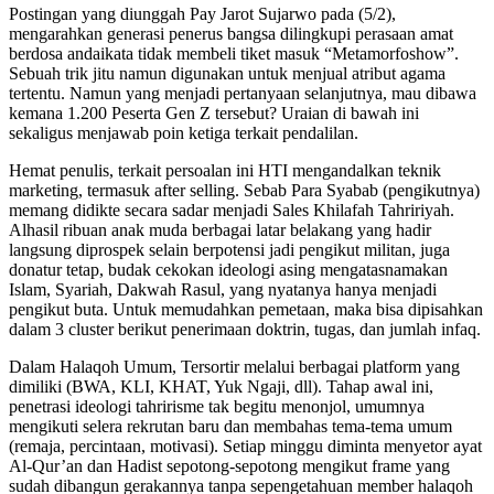
Postingan yang diunggah Pay Jarot Sujarwo pada (5/2),
mengarahkan generasi penerus bangsa dilingkupi perasaan amat
berdosa andaikata tidak membeli tiket masuk “Metamorfoshow”.
Sebuah trik jitu namun digunakan untuk menjual atribut agama
tertentu. Namun yang menjadi pertanyaan selanjutnya, mau dibawa
kemana 1.200 Peserta Gen Z tersebut? Uraian di bawah ini
sekaligus menjawab poin ketiga terkait pendalilan.
Hemat penulis, terkait persoalan ini HTI mengandalkan teknik
marketing, termasuk after selling. Sebab Para Syabab (pengikutnya)
memang didikte secara sadar menjadi Sales Khilafah Tahririyah.
Alhasil ribuan anak muda berbagai latar belakang yang hadir
langsung diprospek selain berpotensi jadi pengikut militan, juga
donatur tetap, budak cekokan ideologi asing mengatasnamakan
Islam, Syariah, Dakwah Rasul, yang nyatanya hanya menjadi
pengikut buta. Untuk memudahkan pemetaan, maka bisa dipisahkan
dalam 3 cluster berikut penerimaan doktrin, tugas, dan jumlah infaq.
Dalam Halaqoh Umum, Tersortir melalui berbagai platform yang
dimiliki (BWA, KLI, KHAT, Yuk Ngaji, dll). Tahap awal ini,
penetrasi ideologi tahririsme tak begitu menonjol, umumnya
mengikuti selera rekrutan baru dan membahas tema-tema umum
(remaja, percintaan, motivasi). Setiap minggu diminta menyetor ayat
Al-Qur’an dan Hadist sepotong-sepotong mengikut frame yang
sudah dibangun gerakannya tanpa sepengetahuan member halaqoh