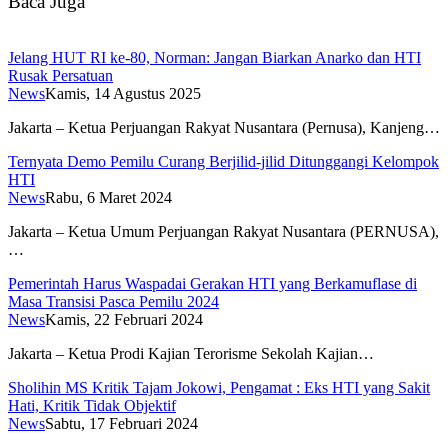
Baca Juga
Jelang HUT RI ke-80, Norman: Jangan Biarkan Anarko dan HTI
Rusak Persatuan
News
Kamis, 14 Agustus 2025
Jakarta – Ketua Perjuangan Rakyat Nusantara (Pernusa), Kanjeng…
Ternyata Demo Pemilu Curang Berjilid-jilid Ditunggangi Kelompok
HTI
News
Rabu, 6 Maret 2024
Jakarta – Ketua Umum Perjuangan Rakyat Nusantara (PERNUSA),
…
Pemerintah Harus Waspadai Gerakan HTI yang Berkamuflase di
Masa Transisi Pasca Pemilu 2024
News
Kamis, 22 Februari 2024
Jakarta – Ketua Prodi Kajian Terorisme Sekolah Kajian…
Sholihin MS Kritik Tajam Jokowi, Pengamat : Eks HTI yang Sakit
Hati, Kritik Tidak Objektif
News
Sabtu, 17 Februari 2024