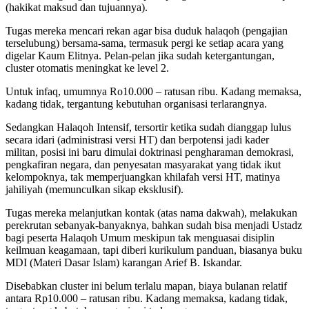
(hakikat maksud dan tujuannya).
Tugas mereka mencari rekan agar bisa duduk halaqoh (pengajian
terselubung) bersama-sama, termasuk pergi ke setiap acara yang
digelar Kaum Elitnya. Pelan-pelan jika sudah ketergantungan,
cluster otomatis meningkat ke level 2.
Untuk infaq, umumnya Ro10.000 – ratusan ribu. Kadang memaksa,
kadang tidak, tergantung kebutuhan organisasi terlarangnya.
Sedangkan Halaqoh Intensif, tersortir ketika sudah dianggap lulus
secara idari (administrasi versi HT) dan berpotensi jadi kader
militan, posisi ini baru dimulai doktrinasi pengharaman demokrasi,
pengkafiran negara, dan penyesatan masyarakat yang tidak ikut
kelompoknya, tak memperjuangkan khilafah versi HT, matinya
jahiliyah (memunculkan sikap eksklusif).
Tugas mereka melanjutkan kontak (atas nama dakwah), melakukan
perekrutan sebanyak-banyaknya, bahkan sudah bisa menjadi Ustadz
bagi peserta Halaqoh Umum meskipun tak menguasai disiplin
keilmuan keagamaan, tapi diberi kurikulum panduan, biasanya buku
MDI (Materi Dasar Islam) karangan Arief B. Iskandar.
Disebabkan cluster ini belum terlalu mapan, biaya bulanan relatif
antara Rp10.000 – ratusan ribu. Kadang memaksa, kadang tidak,