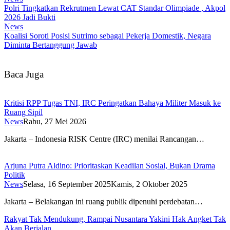
Polri Tingkatkan Rekrutmen Lewat CAT Standar Olimpiade , Akpol
2026 Jadi Bukti
News
Koalisi Soroti Posisi Sutrimo sebagai Pekerja Domestik, Negara
Diminta Bertanggung Jawab
Baca Juga
Kritisi RPP Tugas TNI, IRC Peringatkan Bahaya Militer Masuk ke
Ruang Sipil
News
Rabu, 27 Mei 2026
Jakarta – Indonesia RISK Centre (IRC) menilai Rancangan…
Arjuna Putra Aldino: Prioritaskan Keadilan Sosial, Bukan Drama
Politik
News
Selasa, 16 September 2025
Kamis, 2 Oktober 2025
Jakarta – Belakangan ini ruang publik dipenuhi perdebatan…
Rakyat Tak Mendukung, Rampai Nusantara Yakini Hak Angket Tak
Akan Berjalan