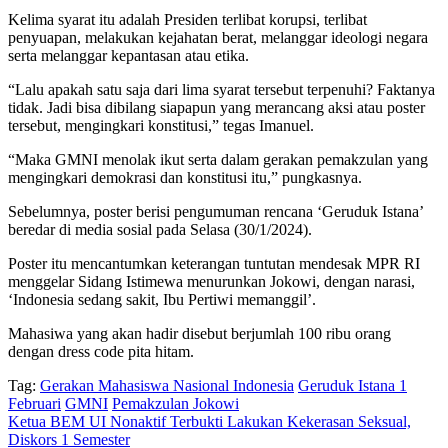
Kelima syarat itu adalah Presiden terlibat korupsi, terlibat
penyuapan, melakukan kejahatan berat, melanggar ideologi negara
serta melanggar kepantasan atau etika.
“Lalu apakah satu saja dari lima syarat tersebut terpenuhi? Faktanya
tidak. Jadi bisa dibilang siapapun yang merancang aksi atau poster
tersebut, mengingkari konstitusi,” tegas Imanuel.
“Maka GMNI menolak ikut serta dalam gerakan pemakzulan yang
mengingkari demokrasi dan konstitusi itu,” pungkasnya.
Sebelumnya, poster berisi pengumuman rencana ‘Geruduk Istana’
beredar di media sosial pada Selasa (30/1/2024).
Poster itu mencantumkan keterangan tuntutan mendesak MPR RI
menggelar Sidang Istimewa menurunkan Jokowi, dengan narasi,
‘Indonesia sedang sakit, Ibu Pertiwi memanggil’.
Mahasiwa yang akan hadir disebut berjumlah 100 ribu orang
dengan dress code pita hitam.
Tag:
Gerakan Mahasiswa Nasional Indonesia
Geruduk Istana 1
Februari
GMNI
Pemakzulan Jokowi
Ketua BEM UI Nonaktif Terbukti Lakukan Kekerasan Seksual,
Diskors 1 Semester