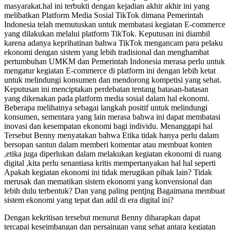
masyarakat.hal ini terbukti dengan kejadian akhir akhir ini yang
melibatkan Platform Media Sosial TikTok dimana Pemerintah
Indonesia telah memutuskan untuk membatasi kegiatan E-commerce
yang dilakukan melalui platform TikTok. Keputusan ini diambil
karena adanya keprihatinan bahwa TikTok mengancam para pelaku
ekonomi dengan sistem yang lebih tradisional dan menghambat
pertumbuhan UMKM dan Pemerintah Indonesia merasa perlu untuk
mengatur kegiatan E-commerce di platform ini dengan lebih ketat
untuk melindungi konsumen dan mendorong kompetisi yang sehat.
Keputusan ini menciptakan perdebatan tentang batasan-batasan
yang dikenakan pada platform media sosial dalam hal ekonomi.
Beberapa melihatnya sebagai langkah positif untuk melindungi
konsumen, sementara yang lain merasa bahwa ini dapat membatasi
inovasi dan kesempatan ekonomi bagi individu. Menanggapi hal
Tersebut Benny menyatakan bahwa Etika tidak hanya perlu dalam
bersopan santun dalam memberi komentar atau membuat konten
,etika juga diperlukan dalam melakukan kegiatan ekonomi di ruang
digital ,kita perlu senantiasa kritis mempertanyakan hal hal seperti
Apakah kegiatan ekonomi ini tidak merugikan pihak lain? Tidak
merusak dan mematikan sistem ekonomi yang konvensional dan
lebih dulu terbentuk? Dan yang paling pentjng Bagaimana membuat
sistem ekonomi yang tepat dan adil di era digital ini?
Dengan kekritisan tersebut menurut Benny diharapkan dapat
tercapai keseimbangan dan persaingan yang sehat antara kegiatan