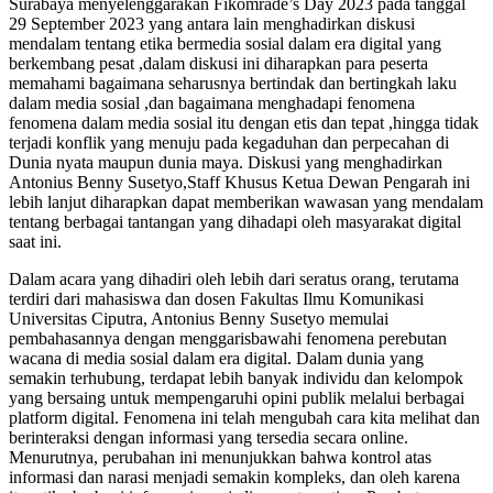
Surabaya menyelenggarakan Fikomrade’s Day 2023 pada tanggal
29 September 2023 yang antara lain menghadirkan diskusi
mendalam tentang etika bermedia sosial dalam era digital yang
berkembang pesat ,dalam diskusi ini diharapkan para peserta
memahami bagaimana seharusnya bertindak dan bertingkah laku
dalam media sosial ,dan bagaimana menghadapi fenomena
fenomena dalam media sosial itu dengan etis dan tepat ,hingga tidak
terjadi konflik yang menuju pada kegaduhan dan perpecahan di
Dunia nyata maupun dunia maya. Diskusi yang menghadirkan
Antonius Benny Susetyo,Staff Khusus Ketua Dewan Pengarah ini
lebih lanjut diharapkan dapat memberikan wawasan yang mendalam
tentang berbagai tantangan yang dihadapi oleh masyarakat digital
saat ini.
Dalam acara yang dihadiri oleh lebih dari seratus orang, terutama
terdiri dari mahasiswa dan dosen Fakultas Ilmu Komunikasi
Universitas Ciputra, Antonius Benny Susetyo memulai
pembahasannya dengan menggarisbawahi fenomena perebutan
wacana di media sosial dalam era digital. Dalam dunia yang
semakin terhubung, terdapat lebih banyak individu dan kelompok
yang bersaing untuk mempengaruhi opini publik melalui berbagai
platform digital. Fenomena ini telah mengubah cara kita melihat dan
berinteraksi dengan informasi yang tersedia secara online.
Menurutnya, perubahan ini menunjukkan bahwa kontrol atas
informasi dan narasi menjadi semakin kompleks, dan oleh karena