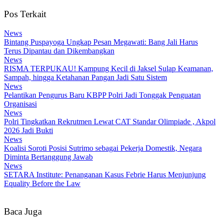
Pos Terkait
News
Bintang Puspayoga Ungkap Pesan Megawati: Bang Jali Harus
Terus Dipantau dan Dikembangkan
News
RISMA TERPUKAU! Kampung Kecil di Jaksel Sulap Keamanan,
Sampah, hingga Ketahanan Pangan Jadi Satu Sistem
News
Pelantikan Pengurus Baru KBPP Polri Jadi Tonggak Penguatan
Organisasi
News
Polri Tingkatkan Rekrutmen Lewat CAT Standar Olimpiade , Akpol
2026 Jadi Bukti
News
Koalisi Soroti Posisi Sutrimo sebagai Pekerja Domestik, Negara
Diminta Bertanggung Jawab
News
SETARA Institute: Penanganan Kasus Febrie Harus Menjunjung
Equality Before the Law
Baca Juga