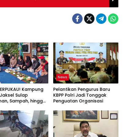
News
TERPUKAU! Kampung
Pelantikan Pengurus Baru
i Jaksel Sulap
KBPP Polri Jadi Tonggak
an, Sampah, hingga
Penguatan Organisasi
nan Pangan Jadi Satu