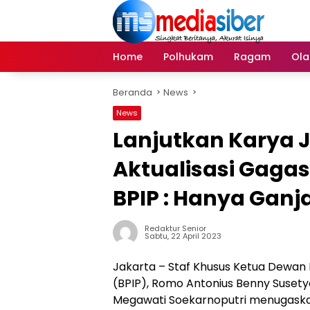
Langsung
ke
konten
Home
Polhukam
Ragam
Ola
Beranda
News
News
Lanjutkan Karya J
Aktualisasi Gagas
BPIP : Hanya Ganj
Redaktur Senior
Sabtu, 22 April 2023
Jakarta – Staf Khusus Ketua Dewan
(BPIP), Romo Antonius Benny Suset
Megawati Soekarnoputri menugaska