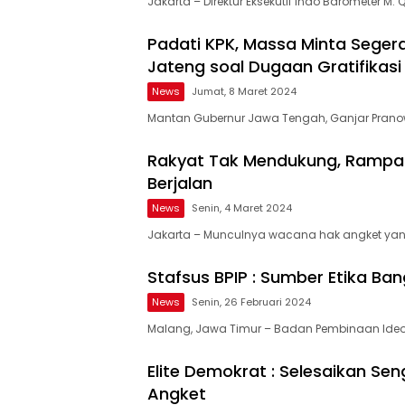
Jakarta – Direktur Eksekutif Indo Barometer M. 
Padati KPK, Massa Minta Seger
Jateng soal Dugaan Gratifikasi
News
Jumat, 8 Maret 2024
Mantan Gubernur Jawa Tengah, Ganjar Prano
Rakyat Tak Mendukung, Rampai
Berjalan
News
Senin, 4 Maret 2024
Jakarta – Munculnya wacana hak angket yang
Stafsus BPIP : Sumber Etika Ban
News
Senin, 26 Februari 2024
Malang, Jawa Timur – Badan Pembinaan Ideo
Elite Demokrat : Selesaikan Seng
Angket