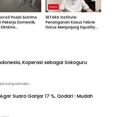
News
Soroti Posisi Sutrimo
SETARA Institute:
 Pekerja Domestik,
Penanganan Kasus Febrie
 Diminta
Harus Menjunjung Equality
ggung Jawab
Before the Law
ndonesia, Koperasi sebagai Sokoguru
bal yang semakin…
Agar Suara Ganjar 17 %, Qodari : Mudah