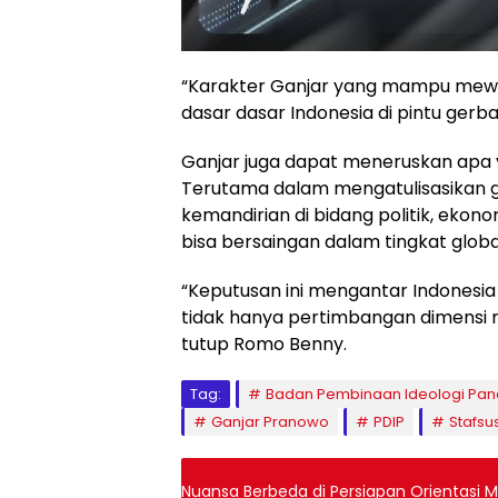
“Karakter Ganjar yang mampu mewuj
dasar dasar Indonesia di pintu gerb
Ganjar juga dapat meneruskan apa y
Terutama dalam mengatulisasikan
kemandirian di bidang politik, eko
bisa bersaingan dalam tingkat globa
“Keputusan ini mengantar Indonesi
tidak hanya pertimbangan dimensi m
tutup Romo Benny.
Tag:
Badan Pembinaan Ideologi Pan
Ganjar Pranowo
PDIP
Stafsu
Nuansa Berbeda di Persiapan Orientasi M