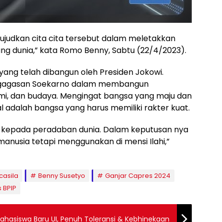
udkan cita cita tersebut dalam meletakkan
ang dunia,” kata Romo Benny, Sabtu (22/4/2023).
ang telah dibangun oleh Presiden Jokowi.
 gagasan Soekarno dalam membangun
nomi, dan budaya. Mengingat bangsa yang maju dan
l adalah bangsa yang harus memiliki rakter kuat.
a kepada peradaban dunia. Dalam keputusan nya
anusia tetapi menggunakan di mensi Ilahi,”
casila
Benny Susetyo
Ganjar Capres 2024
s BPIP
ahasiswa Baru UI, Penuh Toleransi & Kebhinekaan