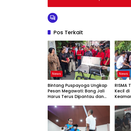
Pos Terkait
News
News
Bintang Puspayoga Ungkap
RISMA 
Pesan Megawati: Bang Jali
Kecil d
Harus Terus Dipantau dan
Keaman
Dikembangkan
Ketaha
Sistem