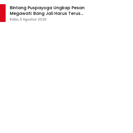
Pangan Jadi Satu Sistem
Bintang Puspayoga Ungkap Pesan
Megawati: Bang Jali Harus Terus
Dipantau dan Dikembangkan
Rabu, 5 Agustus 2026