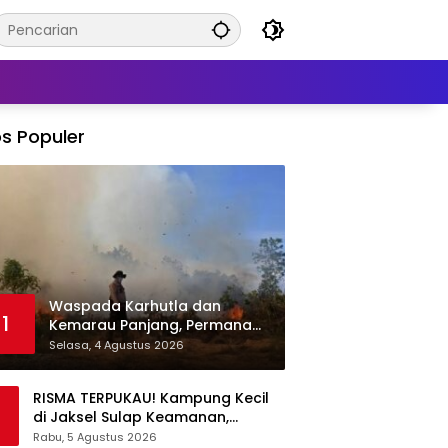
s Populer
Waspada Karhutla dan
1
Kemarau Panjang, Permana
Irmansyah Tekankan Mitigasi
Selasa, 4 Agustus 2026
Berbasis Komunitas
RISMA TERPUKAU! Kampung Kecil
di Jaksel Sulap Keamanan,
Sampah, hingga Ketahanan
Rabu, 5 Agustus 2026