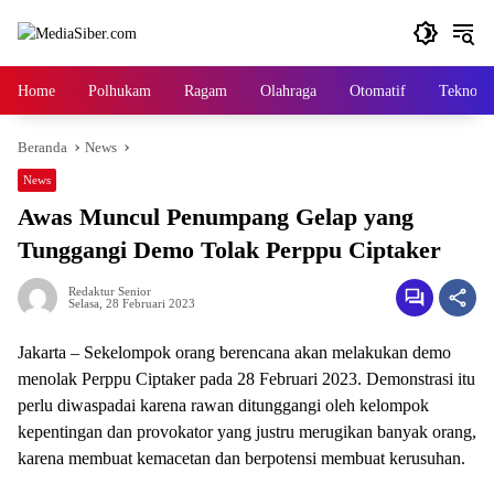
Langsung
ke
konten
Home
Polhukam
Ragam
Olahraga
Otomatif
Tekno
Beranda
News
News
Awas Muncul Penumpang Gelap yang
Tunggangi Demo Tolak Perppu Ciptaker
Redaktur Senior
Selasa, 28 Februari 2023
Jakarta – Sekelompok orang berencana akan melakukan demo
menolak Perppu Ciptaker pada 28 Februari 2023. Demonstrasi itu
perlu diwaspadai karena rawan ditunggangi oleh kelompok
kepentingan dan provokator yang justru merugikan banyak orang,
karena membuat kemacetan dan berpotensi membuat kerusuhan.