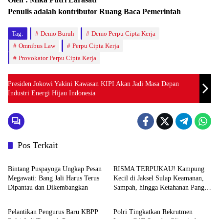
Penulis adalah kontributor Ruang Baca Pemerintah
Tag:
Demo Buruh
Demo Perpu Cipta Kerja
Omnibus Law
Perpu Cipta Kerja
Provokator Perpu Cipta Kerja
Presiden Jokowi Yakini Kawasan KIPI Akan Jadi Masa Depan
Industri Energi Hijau Indonesia
Pos Terkait
News
News
Bintang Puspayoga Ungkap Pesan
RISMA TERPUKAU! Kampung
Megawati: Bang Jali Harus Terus
Kecil di Jaksel Sulap Keamanan,
Dipantau dan Dikembangkan
Sampah, hingga Ketahanan Pangan
News
News
Jadi Satu Sistem
Pelantikan Pengurus Baru KBPP
Polri Tingkatkan Rekrutmen