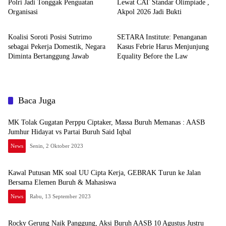
Polri Jadi Tonggak Penguatan
Lewat CAT Standar Olimpiade ,
Organisasi
Akpol 2026 Jadi Bukti
News
News
Koalisi Soroti Posisi Sutrimo
SETARA Institute: Penanganan
sebagai Pekerja Domestik, Negara
Kasus Febrie Harus Menjunjung
Diminta Bertanggung Jawab
Equality Before the Law
Baca Juga
MK Tolak Gugatan Perppu Ciptaker, Massa Buruh Memanas : AASB
Jumhur Hidayat vs Partai Buruh Said Iqbal
News
Senin, 2 Oktober 2023
Kawal Putusan MK soal UU Cipta Kerja, GEBRAK Turun ke Jalan
Bersama Elemen Buruh & Mahasiswa
News
Rabu, 13 September 2023
Rocky Gerung Naik Panggung, Aksi Buruh AASB 10 Agustus Justru