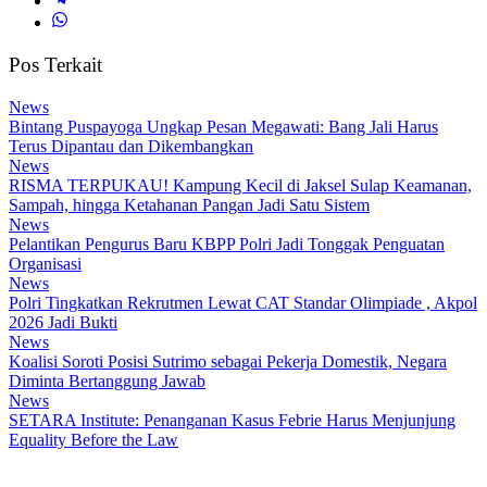
Pos Terkait
News
Bintang Puspayoga Ungkap Pesan Megawati: Bang Jali Harus
Terus Dipantau dan Dikembangkan
News
RISMA TERPUKAU! Kampung Kecil di Jaksel Sulap Keamanan,
Sampah, hingga Ketahanan Pangan Jadi Satu Sistem
News
Pelantikan Pengurus Baru KBPP Polri Jadi Tonggak Penguatan
Organisasi
News
Polri Tingkatkan Rekrutmen Lewat CAT Standar Olimpiade , Akpol
2026 Jadi Bukti
News
Koalisi Soroti Posisi Sutrimo sebagai Pekerja Domestik, Negara
Diminta Bertanggung Jawab
News
SETARA Institute: Penanganan Kasus Febrie Harus Menjunjung
Equality Before the Law