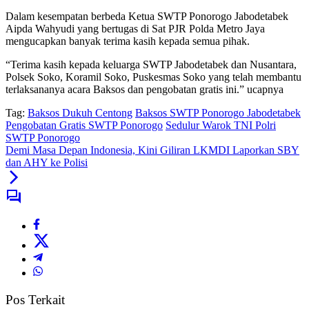
Dalam kesempatan berbeda Ketua SWTP Ponorogo Jabodetabek
Aipda Wahyudi yang bertugas di Sat PJR Polda Metro Jaya
mengucapkan banyak terima kasih kepada semua pihak.
“Terima kasih kepada keluarga SWTP Jabodetabek dan Nusantara,
Polsek Soko, Koramil Soko, Puskesmas Soko yang telah membantu
terlaksananya acara Baksos dan pengobatan gratis ini.” ucapnya
Tag:
Baksos Dukuh Centong
Baksos SWTP Ponorogo Jabodetabek
Pengobatan Gratis SWTP Ponorogo
Sedulur Warok TNI Polri
SWTP Ponorogo
Demi Masa Depan Indonesia, Kini Giliran LKMDI Laporkan SBY
dan AHY ke Polisi
Pos Terkait