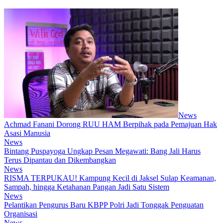
News
Achmad Fanani Dorong RUU HAM Berpihak pada Pemajuan Hak
Asasi Manusia
News
Bintang Puspayoga Ungkap Pesan Megawati: Bang Jali Harus
Terus Dipantau dan Dikembangkan
News
RISMA TERPUKAU! Kampung Kecil di Jaksel Sulap Keamanan,
Sampah, hingga Ketahanan Pangan Jadi Satu Sistem
News
Pelantikan Pengurus Baru KBPP Polri Jadi Tonggak Penguatan
Organisasi
News