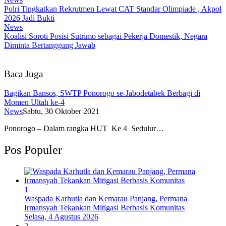
Polri Tingkatkan Rekrutmen Lewat CAT Standar Olimpiade , Akpol
2026 Jadi Bukti
News
Koalisi Soroti Posisi Sutrimo sebagai Pekerja Domestik, Negara
Diminta Bertanggung Jawab
Baca Juga
Bagikan Bansos, SWTP Ponorogo se-Jabodetabek Berbagi di
Momen Ultah ke-4
News
Sabtu, 30 Oktober 2021
Ponorogo – Dalam rangka HUT Ke 4 Sedulur…
Pos Populer
1
Waspada Karhutla dan Kemarau Panjang, Permana
Irmansyah Tekankan Mitigasi Berbasis Komunitas
Selasa, 4 Agustus 2026
2