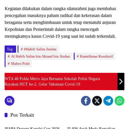
Kegiatan dilakukan dalam rangka silaturahmi juga membahas
pencegahan masuknya paham radikal dan kekerasan dalam
beragama serta menghimbauan untuk tetap mematuhi anjuran
Kepolisian dan Pemerintah dalam rangka mencegah
meningkatnya kasus Covid-19 yang saat ini sudah terkendali.
Tag:
#Habib Salim Jindan
Al Habib Salim bin Ahmad bin Jindan
Kamtibmas Kondusif
Mabes Polri
WTA 48 Polda Metro Jaya Bersama Sekolah Polisi Negara
Rayakan HUT ke-2, Gelar Vaksinasi Covid-19
Pos Terkait
News
News
IESPA Dorong Kapolri Cup 2026
35.936 Anak Muda Ramaikan