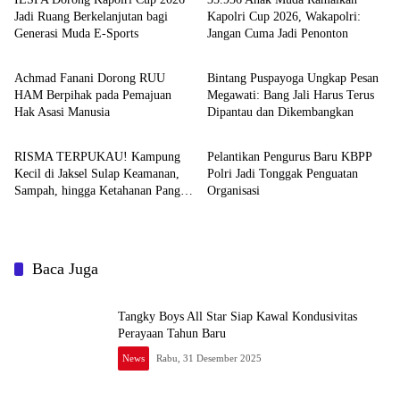
Jadi Ruang Berkelanjutan bagi
Kapolri Cup 2026, Wakapolri:
Generasi Muda E-Sports
Jangan Cuma Jadi Penonton
News
News
Achmad Fanani Dorong RUU
Bintang Puspayoga Ungkap Pesan
HAM Berpihak pada Pemajuan
Megawati: Bang Jali Harus Terus
Hak Asasi Manusia
Dipantau dan Dikembangkan
News
News
RISMA TERPUKAU! Kampung
Pelantikan Pengurus Baru KBPP
Kecil di Jaksel Sulap Keamanan,
Polri Jadi Tonggak Penguatan
Sampah, hingga Ketahanan Pangan
Organisasi
Jadi Satu Sistem
Baca Juga
Tangky Boys All Star Siap Kawal Kondusivitas
Perayaan Tahun Baru
News
Rabu, 31 Desember 2025