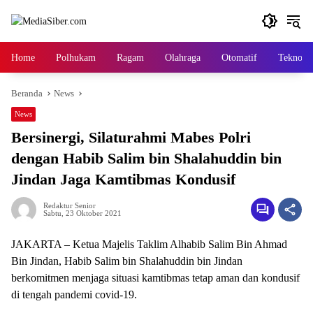
Langsung
ke
konten
Home
Polhukam
Ragam
Olahraga
Otomatif
Tekno
Beranda
News
News
Bersinergi, Silaturahmi Mabes Polri
dengan Habib Salim bin Shalahuddin bin
Jindan Jaga Kamtibmas Kondusif
Redaktur Senior
Sabtu, 23 Oktober 2021
JAKARTA – Ketua Majelis Taklim Alhabib Salim Bin Ahmad
Bin Jindan, Habib Salim bin Shalahuddin bin Jindan
berkomitmen menjaga situasi kamtibmas tetap aman dan kondusif
di tengah pandemi covid-19.