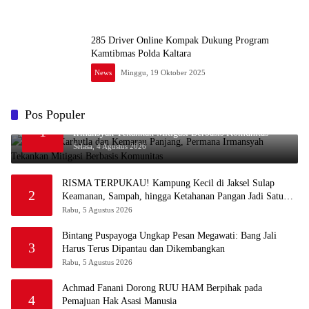
285 Driver Online Kompak Dukung Program
Kamtibmas Polda Kaltara
News
Minggu, 19 Oktober 2025
Pos Populer
Waspada Karhutla dan Kemarau Panjang, Permana
1
Irmansyah Tekankan Mitigasi Berbasis Komunitas
Selasa, 4 Agustus 2026
RISMA TERPUKAU! Kampung Kecil di Jaksel Sulap
2
Keamanan, Sampah, hingga Ketahanan Pangan Jadi Satu
Sistem
Rabu, 5 Agustus 2026
Bintang Puspayoga Ungkap Pesan Megawati: Bang Jali
3
Harus Terus Dipantau dan Dikembangkan
Rabu, 5 Agustus 2026
Achmad Fanani Dorong RUU HAM Berpihak pada
4
Pemajuan Hak Asasi Manusia