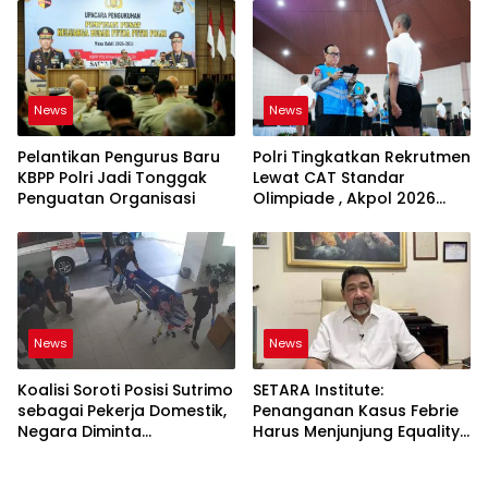
Dikembangkan
Jadi Satu Sistem
News
News
Pelantikan Pengurus Baru
Polri Tingkatkan Rekrutmen
KBPP Polri Jadi Tonggak
Lewat CAT Standar
Penguatan Organisasi
Olimpiade , Akpol 2026
Jadi Bukti
News
News
Koalisi Soroti Posisi Sutrimo
SETARA Institute:
sebagai Pekerja Domestik,
Penanganan Kasus Febrie
Negara Diminta
Harus Menjunjung Equality
Bertanggung Jawab
Before the Law