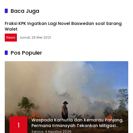
Baca Juga
Fraksi KPK Ingatkan Lagi Novel Baswedan soal Sarang
Walet
News
Jumat, 28 Mei 2021
Pos Populer
Waspada Karhutla dan Kemarau Panjang,
1
Permana Irmansyah Tekankan Mitigasi
Berbasis Komunitas
Selasa, 4 Agustus 2026