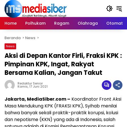
Langsung
ke
konten
Home
Polhukam
Ragam
Olahraga
Otomatif
Beranda
News
News
Aksi di Depan Kantor Firli, Fraksi KPK :
Pimpinan KPK, Ingat, Rakyat
Bersama Kalian, Jangan Takut
Redaktur Senior
Kamis, 17 Juni 2021
Jakarta, MediaSiber.com –
Koordinator Front Aksi
Masa Mendukung KPK (FRAKSI KPK), Syihab menilai
bahwa banyak sekali praktik-praktik korupsi, kolusi
dan nepotisme (KKN) yang ada di Indonesia, salah
satunya adalah di Komisi Pemberantasan Korupsi