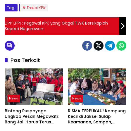
Tag:
Fraksi KPK
DPP LPPI : Pegawai KPK yang Gagal TWK Bersikaplah
Seperti Negarawan
Pos Terkait
News
News
Bintang Puspayoga
RISMA TERPUKAU! Kampung
Ungkap Pesan Megawati:
Kecil di Jaksel Sulap
Bang Jali Harus Terus
Keamanan, Sampah,
Dipantau dan
hingga Ketahanan Pangan