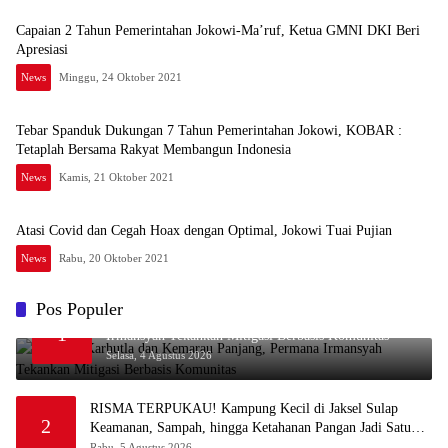
Capaian 2 Tahun Pemerintahan Jokowi-Ma’ruf, Ketua GMNI DKI Beri
Apresiasi
News
Minggu, 24 Oktober 2021
Tebar Spanduk Dukungan 7 Tahun Pemerintahan Jokowi, KOBAR :
Tetaplah Bersama Rakyat Membangun Indonesia
News
Kamis, 21 Oktober 2021
Atasi Covid dan Cegah Hoax dengan Optimal, Jokowi Tuai Pujian
News
Rabu, 20 Oktober 2021
Pos Populer
Waspada Karhutla dan Kemarau Panjang, Permana
1
Irmansyah Tekankan Mitigasi Berbasis Komunitas
Selasa, 4 Agustus 2026
RISMA TERPUKAU! Kampung Kecil di Jaksel Sulap
2
Keamanan, Sampah, hingga Ketahanan Pangan Jadi Satu
Sistem
Rabu, 5 Agustus 2026