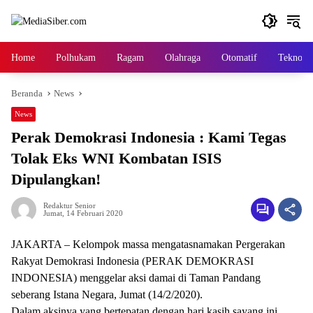
Langsung
ke
konten
Home
Polhukam
Ragam
Olahraga
Otomatif
Tekno
Beranda
News
News
Perak Demokrasi Indonesia : Kami Tegas
Tolak Eks WNI Kombatan ISIS
Dipulangkan!
Redaktur Senior
Jumat, 14 Februari 2020
JAKARTA – Kelompok massa mengatasnamakan Pergerakan
Rakyat Demokrasi Indonesia (PERAK DEMOKRASI
INDONESIA) menggelar aksi damai di Taman Pandang
seberang Istana Negara, Jumat (14/2/2020).
Dalam aksinya yang bertepatan dengan hari kasih sayang ini,