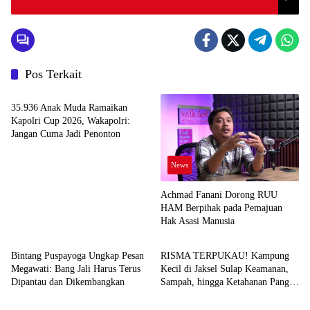
Pos Terkait
News
35.936 Anak Muda Ramaikan
Kapolri Cup 2026, Wakapolri:
Jangan Cuma Jadi Penonton
News
Achmad Fanani Dorong RUU
HAM Berpihak pada Pemajuan
Hak Asasi Manusia
News
News
Bintang Puspayoga Ungkap Pesan
RISMA TERPUKAU! Kampung
Megawati: Bang Jali Harus Terus
Kecil di Jaksel Sulap Keamanan,
Dipantau dan Dikembangkan
Sampah, hingga Ketahanan Pangan
News
News
Jadi Satu Sistem