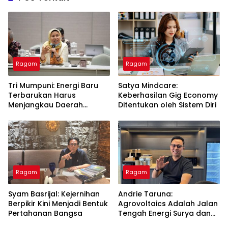
Ragam
Ragam
Tri Mumpuni: Energi Baru
Satya Mindcare:
Terbarukan Harus
Keberhasilan Gig Economy
Menjangkau Daerah
Ditentukan oleh Sistem Diri
Terpencil
Ragam
Ragam
Syam Basrijal: Kejernihan
Andrie Taruna:
Berpikir Kini Menjadi Bentuk
Agrovoltaics Adalah Jalan
Pertahanan Bangsa
Tengah Energi Surya dan
Perlindungan Lahan Tani