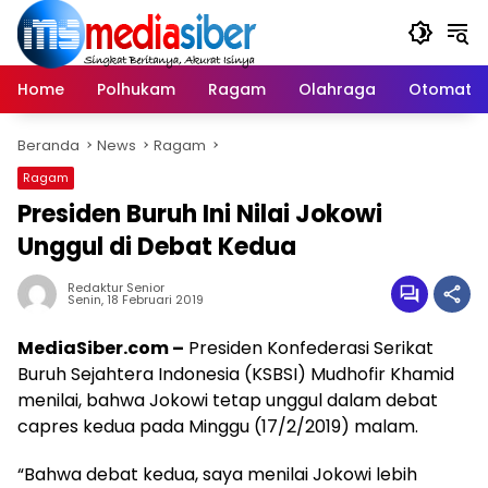
Langsung
ke
konten
Home
Polhukam
Ragam
Olahraga
Otomatif
Beranda
News
Ragam
Ragam
Presiden Buruh Ini Nilai Jokowi
Unggul di Debat Kedua
Redaktur Senior
Senin, 18 Februari 2019
MediaSiber.com –
Presiden Konfederasi Serikat
Buruh Sejahtera Indonesia (KSBSI) Mudhofir Khamid
menilai, bahwa Jokowi tetap unggul dalam debat
capres kedua pada Minggu (17/2/2019) malam.
“Bahwa debat kedua, saya menilai Jokowi lebih