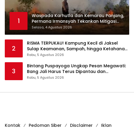
Waspada Karhutla dan Kemarau Panjang,
1
Permana Irmansyah Tekankan Mitigasi
Berbasis Komunitas
Selasa, 4 Agustus 2026
RISMA TERPUKAU! Kampung Kecil di Jaksel
2
Sulap Keamanan, Sampah, hingga Ketahanan
Pangan Jadi Satu Sistem
Rabu, 5 Agustus 2026
Bintang Puspayoga Ungkap Pesan Megawati:
3
Bang Jali Harus Terus Dipantau dan
Dikembangkan
Rabu, 5 Agustus 2026
Kontak
Pedoman Siber
Disclaimer
Iklan